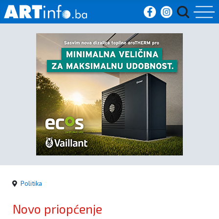
Početna
Vijesti
Sport
Kultura
Crna
kronika
Politika
Politika
Novo priopćenje
Zanimljivosti