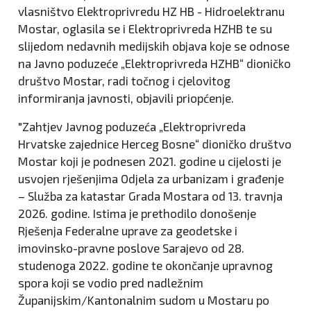
vlasništvo Elektroprivredu HZ HB - Hidroelektranu
Mostar, oglasila se i Elektroprivreda HZHB te su
slijedom nedavnih medijskih objava koje se odnose
na Javno poduzeće „Elektroprivreda HZHB“ dioničko
društvo Mostar, radi točnog i cjelovitog
informiranja javnosti, objavili priopćenje.
"Zahtjev Javnog poduzeća „Elektroprivreda
Hrvatske zajednice Herceg Bosne“ dioničko društvo
Mostar koji je podnesen 2021. godine u cijelosti je
usvojen rješenjima Odjela za urbanizam i građenje
– Služba za katastar Grada Mostara od 13. travnja
2026. godine. Istima je prethodilo donošenje
Rješenja Federalne uprave za geodetske i
imovinsko-pravne poslove Sarajevo od 28.
studenoga 2022. godine te okončanje upravnog
spora koji se vodio pred nadležnim
Županijskim/Kantonalnim sudom u Mostaru po