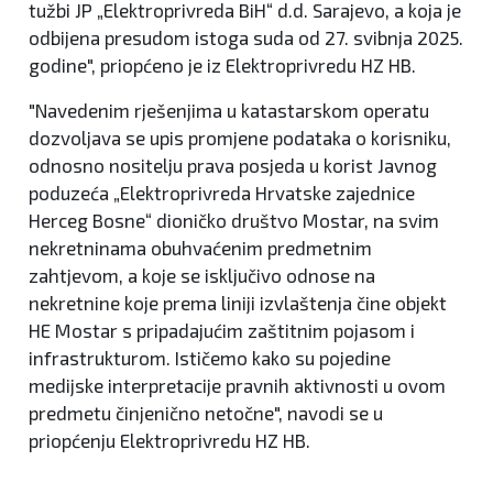
tužbi JP „Elektroprivreda BiH“ d.d. Sarajevo, a koja je
odbijena presudom istoga suda od 27. svibnja 2025.
godine", priopćeno je iz Elektroprivredu HZ HB.
"Navedenim rješenjima u katastarskom operatu
dozvoljava se upis promjene podataka o korisniku,
odnosno nositelju prava posjeda u korist Javnog
poduzeća „Elektroprivreda Hrvatske zajednice
Herceg Bosne“ dioničko društvo Mostar, na svim
nekretninama obuhvaćenim predmetnim
zahtjevom, a koje se isključivo odnose na
nekretnine koje prema liniji izvlaštenja čine objekt
HE Mostar s pripadajućim zaštitnim pojasom i
infrastrukturom. Ističemo kako su pojedine
medijske interpretacije pravnih aktivnosti u ovom
predmetu činjenično netočne", navodi se u
priopćenju Elektroprivredu HZ HB.