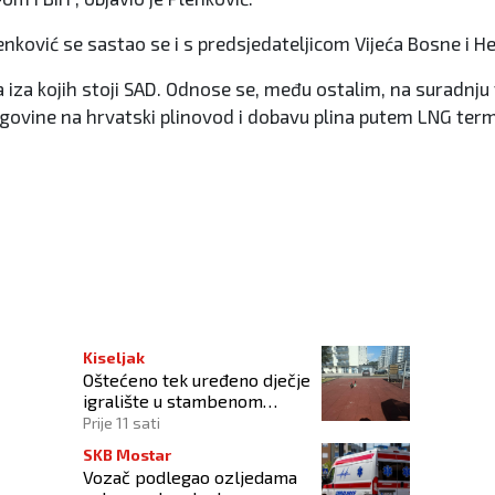
enković se sastao se i s predsjedateljicom Vijeća Bosne i 
iza kojih stoji SAD. Odnose se, među ostalim, na suradnju 
cegovine na hrvatski plinovod i dobavu plina putem LNG te
žbeni stav BiH
Kiseljak
Oštećeno tek uređeno dječje
igralište u stambenom
naselju
Prije 11 sati
SKB Mostar
Vozač podlegao ozljedama