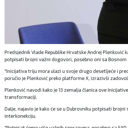
Predsjednik Vlade Republike Hrvatske Andrej Plenković k
potpisati brojni važni dogovori, posebno oni sa Bosnom
"Inicijativa triju mora ulazi u svoje drugo desetljeće i pr
poručio je Plenković preko platforme X, izrazivši zadov
Plenković navodi kako je 13 zemalja članica ove Inicijati
transformaciji.
Dalje, najavio je kako će se u Dubrovniku potpisati broj
interkonekciju.
"Potpisat ćemo više važnih sporazuma, posebno sa SAD-om