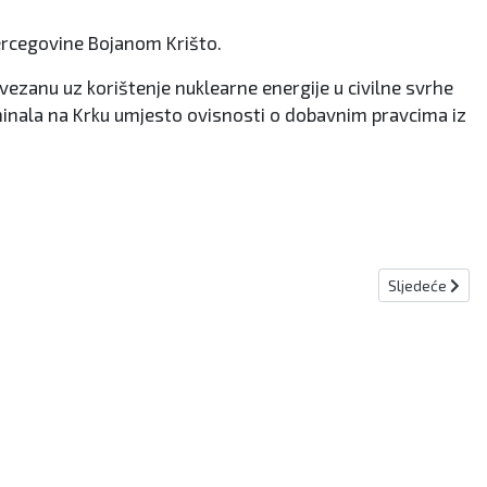
Hercegovine Bojanom Krišto.
vezanu uz korištenje nuklearne energije u civilne svrhe
rminala na Krku umjesto ovisnosti o dobavnim pravcima iz
Sljedeći člana
Sljedeće