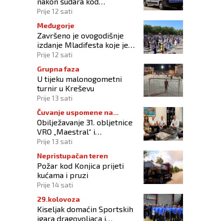
nakon sudara kod
Tomislavgrada
Prije 12 sati
Međugorje
Završeno je ovogodišnje
izdanje Mladifesta koje je
okupilo mlade iz 73 zemlje
Prije 12 sati
svijeta
Grupna faza
U tijeku malonogometni
turnir u Kreševu
Prije 13 sati
Čuvanje uspomene na
Obilježavanje 31. obljetnice
branitelje
VRO „Maestral“ i
oslobođenja Jajca uz
Prije 13 sati
pokroviteljstvo HNS-a BiH
Nepristupačan teren
Požar kod Konjica prijeti
kućama i pruzi
Prije 14 sati
29.kolovoza
Kiseljak domaćin Sportskih
igara dragovoljaca i