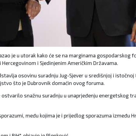
azao je u utorak kako će se na marginama gospodarskog foru
 i Hercegovinom i Sjedinjenim Američkim Državama.
edstavlja osovinu suradnju Jug-Sjever u središnjoj i istočnoj
oljstvo što je Dubrovnik domaćin ovog foruma.
ve ostvarilo snažnu suradnju u unaprjeđenju energetskog tran
ni sporazumi, među kojima je i prijedlog sporazuma između H
 i BiH", objavio je Plenković.