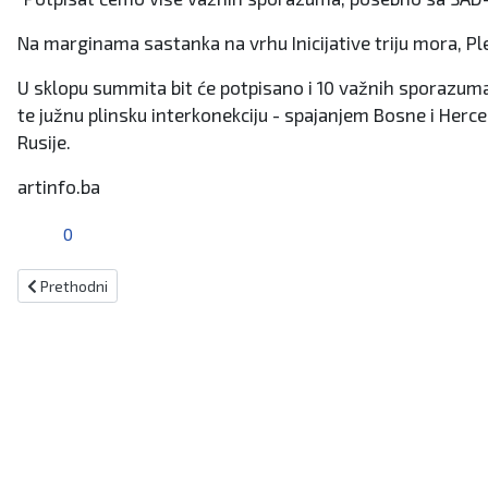
Na marginama sastanka na vrhu Inicijative triju mora, Pl
U sklopu summita bit će potpisano i 10 važnih sporazuma 
te južnu plinsku interkonekciju - spajanjem Bosne i Her
Rusije.
artinfo.ba
0
Prethodni članak: Brkić - Nota ministra Konakovića Zagrebu nije slu
Prethodni