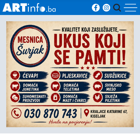
Početna
Vijesti
Sport
Kultura
Crna
kronika
Politika
Zanimljivosti