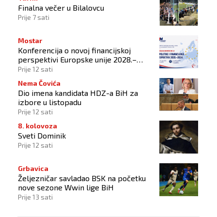
Finalna večer u Bilalovcu
Prije 7 sati
Mostar
Konferencija o novoj financijskoj
perspektivi Europske unije 2028.–
2034.
Prije 12 sati
Nema Čovića
Dio imena kandidata HDZ-a BiH za
izbore u listopadu
Prije 12 sati
8. kolovoza
Sveti Dominik
Prije 12 sati
Grbavica
Željezničar savladao BSK na početku
nove sezone Wwin lige BiH
Prije 13 sati