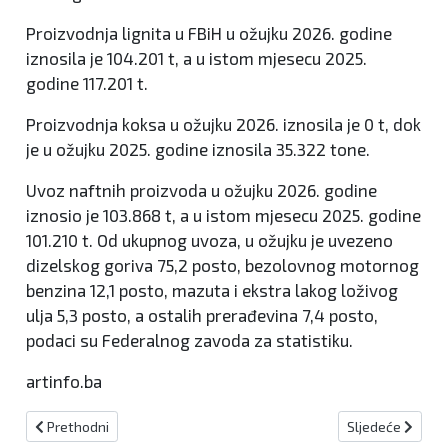
Proizvodnja lignita u FBiH u ožujku 2026. godine
iznosila je 104.201 t, a u istom mjesecu 2025.
godine 117.201 t.
Proizvodnja koksa u ožujku 2026. iznosila je 0 t, dok
je u ožujku 2025. godine iznosila 35.322 tone.
Uvoz naftnih proizvoda u ožujku 2026. godine
iznosio je 103.868 t, a u istom mjesecu 2025. godine
101.210 t. Od ukupnog uvoza, u ožujku je uvezeno
dizelskog goriva 75,2 posto, bezolovnog motornog
benzina 12,1 posto, mazuta i ekstra lakog loživog
ulja 5,3 posto, a ostalih prerađevina 7,4 posto,
podaci su Federalnog zavoda za statistiku.
artinfo.ba
Prethodni članak: Stvorene ključne pretpostavke za usvajanje pror
Sljedeći članak
Prethodni
Sljedeće