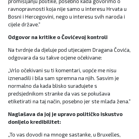
promišljanju politike, posebno kada govorimo o
ravnopravnosti koja nije samo u interesu Hrvata u
Bosni i Hercegovini, nego u interesu svih naroda i
cijele države.“
Odgovor na kritike o Čovićevoj kontroli
Na tvrdnje da djeluje pod utjecajem Dragana Čovića,
odgovara da su takve ocjene očekivane:
„Vrlo očekivani su ti komentari, uopće me nisu
iznenadili i bila sam spremna na njih. Sasvim je
normalno da kada blisko surađujete s
predsjednikom stranke da vas se pokušava
etiketirati na taj način, posebno jer ste mlađa žena.“
Naglašava da joj je upravo političko iskustvo
donijelo kredibilitet:
„To vas dovodi na mnoge sastanke, u Bruxelles,