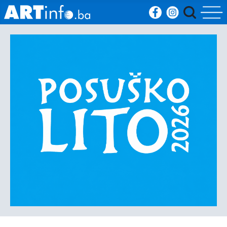
Početna
Vijesti
Sport
Kultura
Crna
kronika
Politika
Zanimljivosti