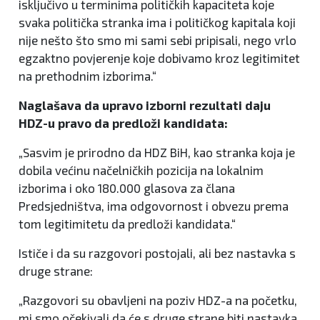
isključivo u terminima političkih kapaciteta koje
svaka politička stranka ima i političkog kapitala koji
nije nešto što smo mi sami sebi pripisali, nego vrlo
egzaktno povjerenje koje dobivamo kroz legitimitet
na prethodnim izborima.“
Naglašava da upravo izborni rezultati daju
HDZ-u pravo da predloži kandidata:
„Sasvim je prirodno da HDZ BiH, kao stranka koja je
dobila većinu načelničkih pozicija na lokalnim
izborima i oko 180.000 glasova za člana
Predsjedništva, ima odgovornost i obvezu prema
tom legitimitetu da predloži kandidata.“
Ističe i da su razgovori postojali, ali bez nastavka s
druge strane:
„Razgovori su obavljeni na poziv HDZ-a na početku,
mi smo očekivali da će s druge strane biti nastavka,