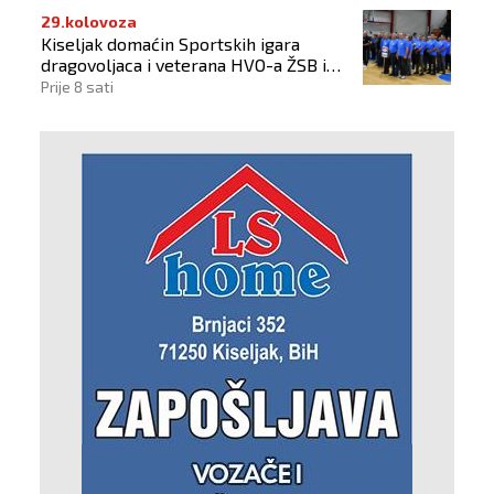
29.kolovoza
Kiseljak domaćin Sportskih igara
dragovoljaca i veterana HVO-a ŽSB i
Dana branitelja
Prije 8 sati