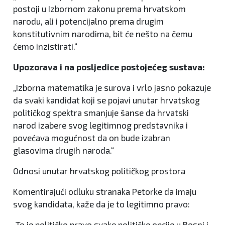
postoji u Izbornom zakonu prema hrvatskom
narodu, ali i potencijalno prema drugim
konstitutivnim narodima, bit će nešto na čemu
ćemo inzistirati.“
Upozorava i na posljedice postojećeg sustava:
„Izborna matematika je surova i vrlo jasno pokazuje
da svaki kandidat koji se pojavi unutar hrvatskog
političkog spektra smanjuje šanse da hrvatski
narod izabere svog legitimnog predstavnika i
povećava mogućnost da on bude izabran
glasovima drugih naroda.“
Odnosi unutar hrvatskog političkog prostora
Komentirajući odluku stranaka Petorke da imaju
svog kandidata, kaže da je to legitimno pravo:
„To je političko pravo svake političke opcije u Bosni i