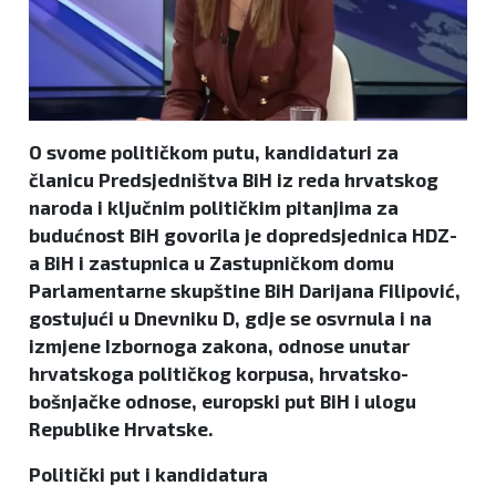
O svome političkom putu, kandidaturi za
članicu Predsjedništva BiH iz reda hrvatskog
naroda i ključnim političkim pitanjima za
budućnost BiH govorila je dopredsjednica HDZ-
a BiH i zastupnica u Zastupničkom domu
Parlamentarne skupštine BiH Darijana Filipović,
gostujući u Dnevniku D, gdje se osvrnula i na
izmjene Izbornoga zakona, odnose unutar
hrvatskoga političkog korpusa, hrvatsko-
bošnjačke odnose, europski put BiH i ulogu
Republike Hrvatske.
Politički put i kandidatura