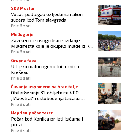
SKB Mostar
Vozač podlegao ozljedama nakon
sudara kod Tomislavgrada
Prije 6 sati
Međugorje
Završeno je ovogodišnje izdanje
Mladifesta koje je okupilo mlade iz 73
zemlje svijeta
Prije 6 sati
Grupna faza
U tijeku malonogometni turnir u
Kreševu
Prije 8 sati
Čuvanje uspomene na branitelje
Obilježavanje 31. obljetnice VRO
„Maestral“ i oslobođenja Jajca uz
pokroviteljstvo HNS-a BiH
Prije 8 sati
Nepristupačan teren
Požar kod Konjica prijeti kućama i
pruzi
Prije 8 sati