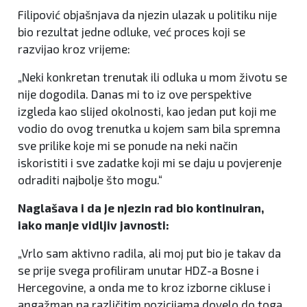
Filipović objašnjava da njezin ulazak u politiku nije
bio rezultat jedne odluke, već proces koji se
razvijao kroz vrijeme:
„Neki konkretan trenutak ili odluka u mom životu se
nije dogodila. Danas mi to iz ove perspektive
izgleda kao slijed okolnosti, kao jedan put koji me
vodio do ovog trenutka u kojem sam bila spremna
sve prilike koje mi se ponude na neki način
iskoristiti i sve zadatke koji mi se daju u povjerenje
odraditi najbolje što mogu.“
Naglašava i da je njezin rad bio kontinuiran,
iako manje vidljiv javnosti:
„Vrlo sam aktivno radila, ali moj put bio je takav da
se prije svega profiliram unutar HDZ-a Bosne i
Hercegovine, a onda me to kroz izborne cikluse i
angažman na različitim pozicijama dovelo do toga