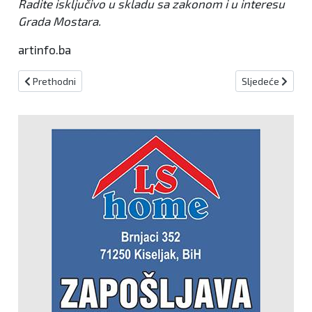
Radite isključivo u skladu sa zakonom i u interesu
Grada Mostara.
artinfo.ba
Prethodni članak: Bećirović pravo Hrvata na biranje vlastitog čl
Sljedeći članak
Prethodni
Sljedeće