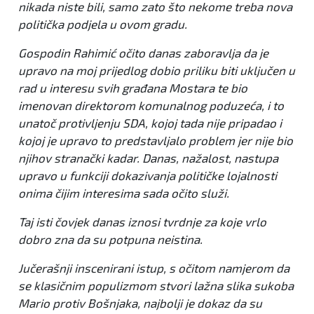
nikada niste bili, samo zato što nekome treba nova
politička podjela u ovom gradu.
Gospodin Rahimić očito danas zaboravlja da je
upravo na moj prijedlog dobio priliku biti uključen u
rad u interesu svih građana Mostara te bio
imenovan direktorom komunalnog poduzeća, i to
unatoč protivljenju SDA, kojoj tada nije pripadao i
kojoj je upravo to predstavljalo problem jer nije bio
njihov stranački kadar. Danas, nažalost, nastupa
upravo u funkciji dokazivanja političke lojalnosti
onima čijim interesima sada očito služi.
Taj isti čovjek danas iznosi tvrdnje za koje vrlo
dobro zna da su potpuna neistina.
Jučerašnji inscenirani istup, s očitom namjerom da
se klasičnim populizmom stvori lažna slika sukoba
Mario protiv Bošnjaka, najbolji je dokaz da su