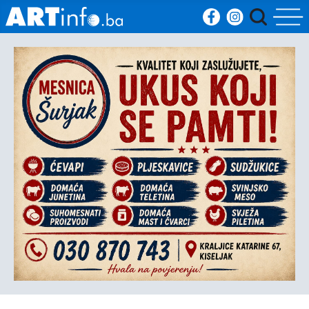
Početna
Vijesti
Sport
Kultura
Crna
kronika
Politika
Zanimljivosti