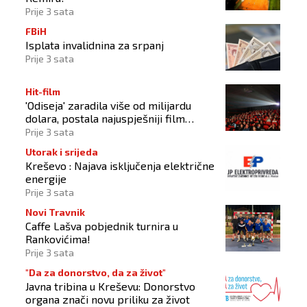
Prije 3 sata
FBiH
Isplata invalidnina za srpanj
Prije 3 sata
Hit-film
'Odiseja' zaradila više od milijardu
dolara, postala najuspješniji film
Christophera Nolana
Prije 3 sata
Utorak i srijeda
Kreševo : Najava isključenja električne
energije
Prije 3 sata
Novi Travnik
Caffe Lašva pobjednik turnira u
Rankovićima!
Prije 3 sata
"Da za donorstvo, da za život"
Javna tribina u Kreševu: Donorstvo
organa znači novu priliku za život