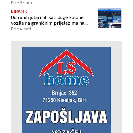
Prije 3 sata
BIHAMK
Od ranih jutarnjih sati duge kolone
vozila na graničnim prijelazima na
izlazu iz BiH
Prije 4 sati