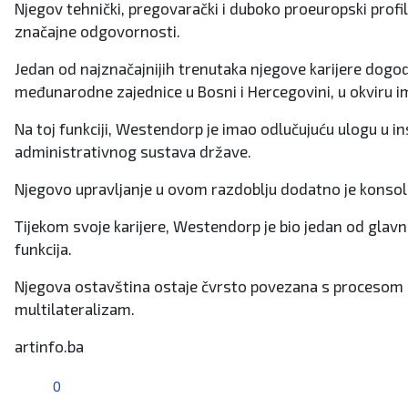
Njegov tehnički, pregovarački i duboko proeuropski profil
značajne odgovornosti.
Jedan od najznačajnijih trenutaka njegove karijere dogo
međunarodne zajednice u Bosni i Hercegovini, u okviru
Na toj funkciji, Westendorp je imao odlučujuću ulogu u in
administrativnog sustava države.
Njegovo upravljanje u ovom razdoblju dodatno je konsoli
Tijekom svoje karijere, Westendorp je bio jedan od glavnih
funkcija.
Njegova ostavština ostaje čvrsto povezana s procesom ko
multilateralizam.
artinfo.ba
0