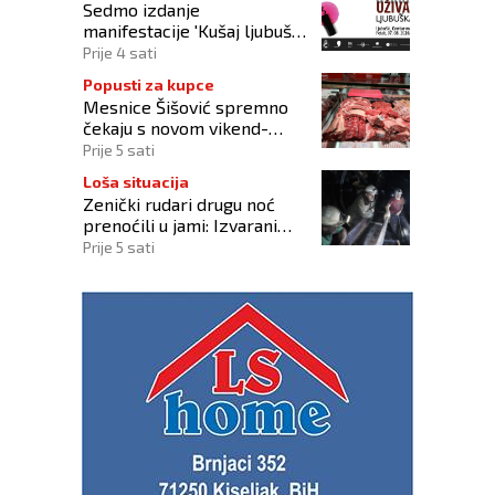
Sedmo izdanje
manifestacije 'Kušaj ljubuška
vina' donosi vrhunska vina,
Prije 4 sati
gastronomiju i glazbu
Popusti za kupce
Mesnice Šišović spremno
čekaju s novom vikend-
akcijom!
Prije 5 sati
Loša situacija
Zenički rudari drugu noć
prenoćili u jami: Izvarani
smo, više nikome ne
Prije 5 sati
vjerujemo