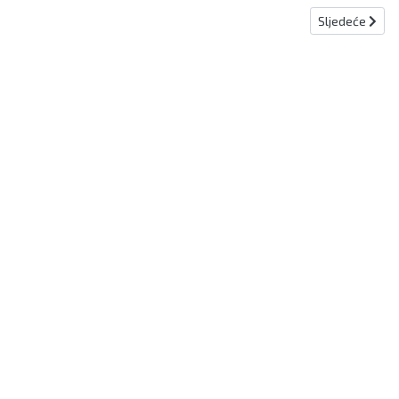
Sljedeći člana
Sljedeće