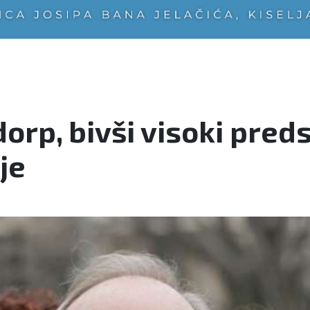
p, bivši visoki predst
je