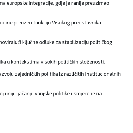
ima europske integracije, gdje je ranije preuzimao
 godine preuzeo funkciju Visokog predstavnika
irajući ključne odluke za stabilizaciju političkog i
a u kontekstima visokih političkih složenosti.
voju zajedničkih politika iz različitih institucionalnih
uniji i jačanju vanjske politike usmjerene na