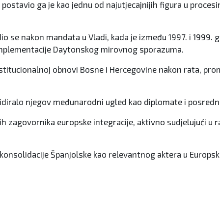
 postavio ga je kao jednu od najutjecajnijih figura u proces
dio se nakon mandata u Vladi, kada je između 1997. i 1999.
 implementacije Daytonskog mirovnog sporazuma.
stitucionalnoj obnovi Bosne i Hercegovine nakon rata, promov
diralo njegov međunarodni ugled kao diplomate i posrednik
 zagovornika europske integracije, aktivno sudjelujući u raz
nsolidacije Španjolske kao relevantnog aktera u Europskoj 