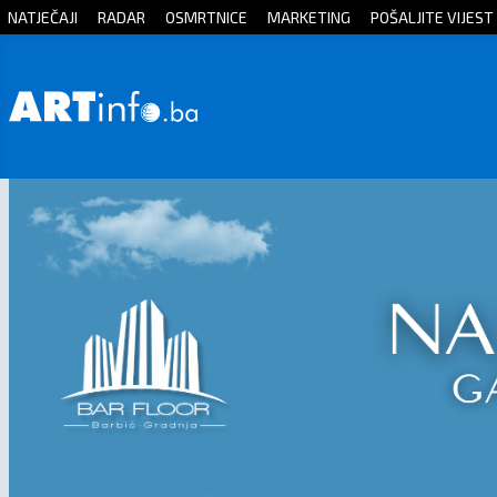
NATJEČAJI
RADAR
OSMRTNICE
MARKETING
POŠALJITE VIJEST
Početna
Vijesti
Sport
Kultura
Crna
kronika
Politika
Zanimljivosti