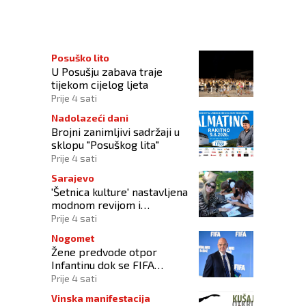
g člana Predsjedništva i strategiju za izbore
Posuško lito
U Posušju zabava traje
tijekom cijelog ljeta
Prije 4 sati
Nadolazeći dani
Brojni zanimljivi sadržaji u
sklopu "Posuškog lita"
Prije 4 sati
Sarajevo
'Šetnica kulture' nastavljena
modnom revijom i
predstavljanjem kozmetike
Prije 4 sati
Nogomet
Žene predvode otpor
Infantinu dok se FIFA
suočava s krizom
Prije 4 sati
upravljanja
Vinska manifestacija