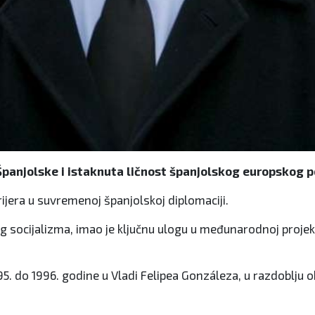
anjolske i istaknuta ličnost španjolskog europskog pok
rijera u suvremenoj španjolskoj diplomaciji.
ocijalizma, imao je ključnu ulogu u međunarodnoj projekcij
95. do 1996. godine u Vladi Felipea Gonzáleza, u razdoblju