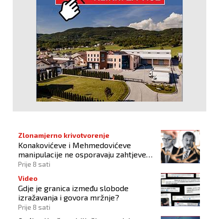
Zlonamjerno krivotvorenje
Konakovićeve i Mehmedovićeve
manipulacije ne osporavaju zahtjeve
Hrvata
Prije 8 sati
Video
Gdje je granica između slobode
izražavanja i govora mržnje?
Prije 8 sati