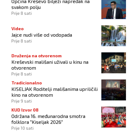
Općina Kreševo bilježi napredak na
svakom polju
Prije 8 sati
Video
Jajce nudi više od vodopada
Prije 8 sati
Druženja na otvorenom
Kreševski mališani uživali u kinu na
otvorenom
Prije 8 sati
Tradicionalno
KISELJAK Roditelji mališanima upriličili
kino na otvorenom
Prije 9 sati
KUD Izvor 08
Održana 16. međunarodna smotra
folklora "Kiseljak 2026"
Prije 10 sati