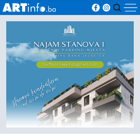
Početna
Vijesti
Sport
Kultura
Crna
kronika
Politika
Zanimljivosti