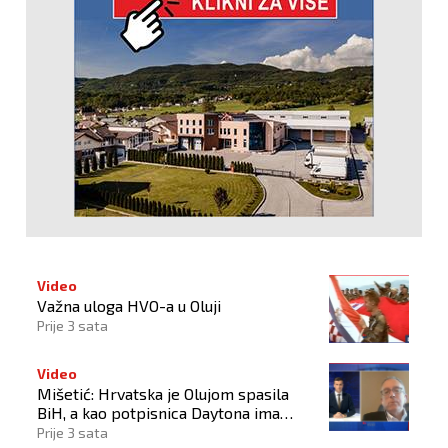
Video
Važna uloga HVO-a u Oluji
Prije 3 sata
Video
Mišetić: Hrvatska je Olujom spasila
BiH, a kao potpisnica Daytona ima
puno pravo štititi hrvatski narod
Prije 3 sata