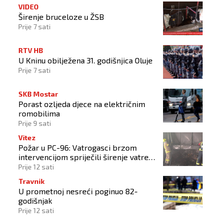
VIDEO
Širenje bruceloze u ŽSB
Prije 7 sati
RTV HB
U Kninu obilježena 31. godišnjica Oluje
Prije 7 sati
SKB Mostar
Porast ozljeda djece na električnim
romobilima
Prije 9 sati
Vitez
Požar u PC-96: Vatrogasci brzom
intervencijom spriječili širenje vatre
na okolne objekte
Prije 12 sati
Travnik
U prometnoj nesreći poginuo 82-
godišnjak
Prije 12 sati