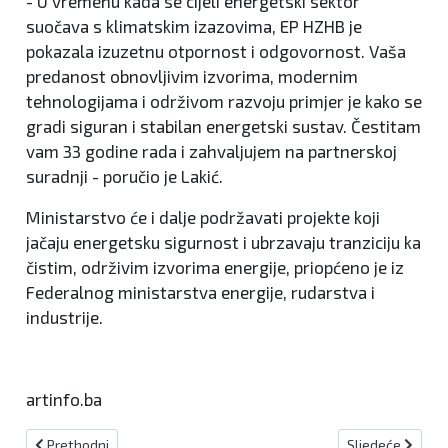
- U vremenu kada se cijeli energetski sektor
suočava s klimatskim izazovima, EP HZHB je
pokazala izuzetnu otpornost i odgovornost. Vaša
predanost obnovljivim izvorima, modernim
tehnologijama i održivom razvoju primjer je kako se
gradi siguran i stabilan energetski sustav. Čestitam
vam 33 godine rada i zahvaljujem na partnerskoj
suradnji - poručio je Lakić.
Ministarstvo će i dalje podržavati projekte koji
jačaju energetsku sigurnost i ubrzavaju tranziciju ka
čistim, održivim izvorima energije, priopćeno je iz
Federalnog ministarstva energije, rudarstva i
industrije.
artinfo.ba
Prethodni članak: Vlada Japana odobrila 194.299 eura domovima zd
Sljedeći članak:
Prethodni
Sljedeće