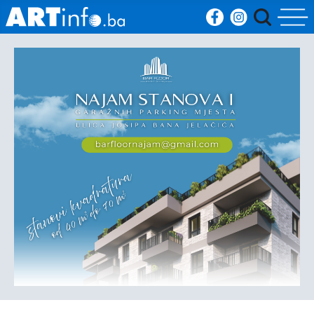
Početna
Vijesti
Sport
Kultura
Crna
kronika
Politika
Zanimljivosti