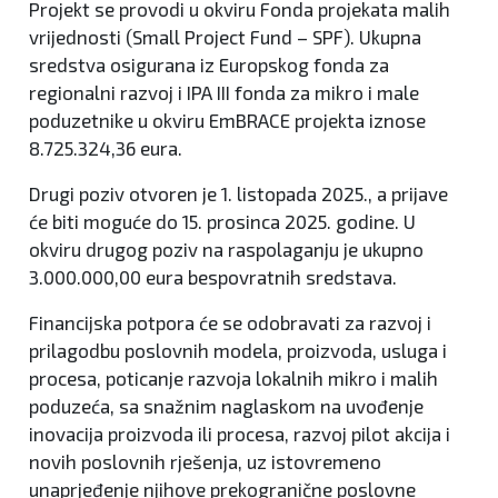
Projekt se provodi u okviru Fonda projekata malih
vrijednosti (Small Project Fund – SPF). Ukupna
sredstva osigurana iz Europskog fonda za
regionalni razvoj i IPA III fonda za mikro i male
poduzetnike u okviru EmBRACE projekta iznose
8.725.324,36 eura.
Drugi poziv otvoren je 1. listopada 2025., a prijave
će biti moguće do 15. prosinca 2025. godine. U
okviru drugog poziv na raspolaganju je ukupno
3.000.000,00 eura bespovratnih sredstava.
Financijska potpora će se odobravati za razvoj i
prilagodbu poslovnih modela, proizvoda, usluga i
procesa, poticanje razvoja lokalnih mikro i malih
poduzeća, sa snažnim naglaskom na uvođenje
inovacija proizvoda ili procesa, razvoj pilot akcija i
novih poslovnih rješenja, uz istovremeno
unaprjeđenje njihove prekogranične poslovne