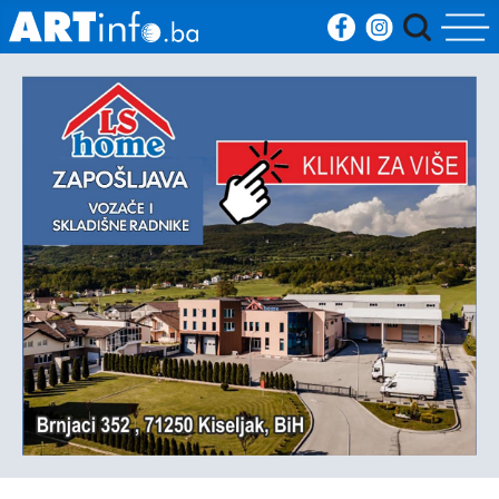
Početna
Vijesti
Sport
Kultura
Crna
kronika
Politika
Zanimljivosti