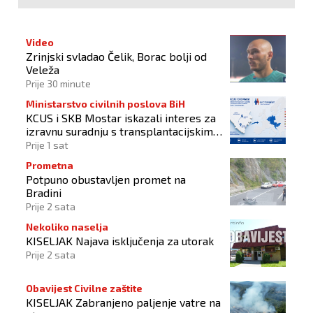
Video
Zrinjski svladao Čelik, Borac bolji od
Veleža
Prije 30 minute
Ministarstvo civilnih poslova BiH
KCUS i SKB Mostar iskazali interes za
izravnu suradnju s transplantacijskim
centrima članica Eurotransplanta
Prije 1 sat
Prometna
Potpuno obustavljen promet na
Bradini
Prije 2 sata
Nekoliko naselja
KISELJAK Najava isključenja za utorak
Prije 2 sata
Obavijest Civilne zaštite
KISELJAK Zabranjeno paljenje vatre na