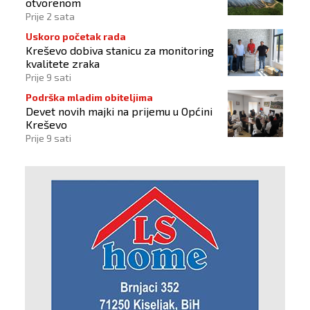
otvorenom
Prije 2 sata
Uskoro početak rada
Kreševo dobiva stanicu za monitoring
kvalitete zraka
Prije 9 sati
Podrška mladim obiteljima
Devet novih majki na prijemu u Općini
Kreševo
Prije 9 sati