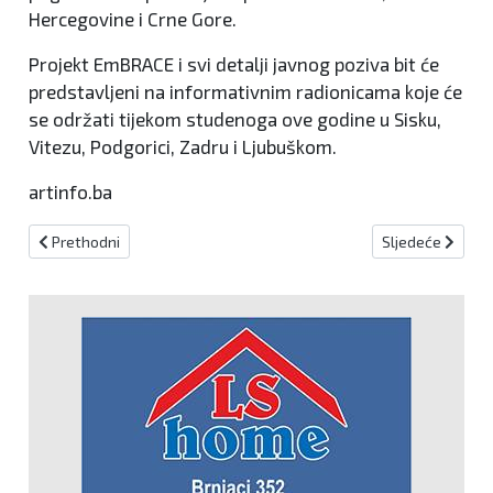
Hercegovine i Crne Gore.
Projekt EmBRACE i svi detalji javnog poziva bit će
predstavljeni na informativnim radionicama koje će
se održati tijekom studenoga ove godine u Sisku,
Vitezu, Podgorici, Zadru i Ljubuškom.
artinfo.ba
Prethodni članak: Ministrica Bošnjak s Claudiom Plakolm: Austrija
Sljedeći članak:
Prethodni
Sljedeće