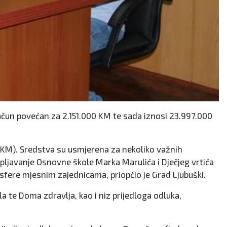
račun povećan za 2.151.000 KM te sada iznosi 23.997.000
00 KM). Sredstva su usmjerena za nekoliko važnih
pljavanje Osnovne škole Marka Marulića i Dječjeg vrtića
ansfere mjesnim zajednicama, priopćio je Grad Ljubuški.
a te Doma zdravlja, kao i niz prijedloga odluka,