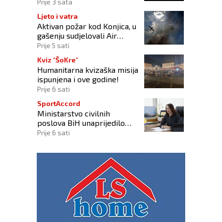
folklora "Kiseljak 2026"
Prije 3 sata
Ljeto i vatra
Aktivan požar kod Konjica, u
gašenju sudjelovali Air
Tractor i helikopter OS-a
Prije 5 sati
BiH
Kviz "ŠoKre"
Humanitarna kvizaška misija
ispunjena i ove godine!
Prije 6 sati
SportAccord
Ministarstvo civilnih
poslova BiH unaprijedilo
sustav registracije sportskih
Prije 6 sati
organizacija