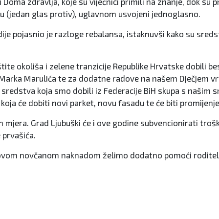
Doma zdravlja, koje su vijećnici primili na znanje, dok su 
 (jedan glas protiv), uglavnom usvojeni jednoglasno.
ije pojasnio je razloge rebalansa, istaknuvši kako su sred
ite okoliša i zelene tranzicije Republike Hrvatske dobili 
arka Marulića te za dodatne radove na našem Dječjem vrtić
u i sredstva koja smo dobili iz Federacije BiH skupa s naš
ja će dobiti novi parket, novu fasadu te će biti promijenjen
mjera. Grad Ljubuški će i ove godine subvencionirati trošk
 prvašića.
, a ovom novčanom naknadom želimo dodatno pomoći roditelj