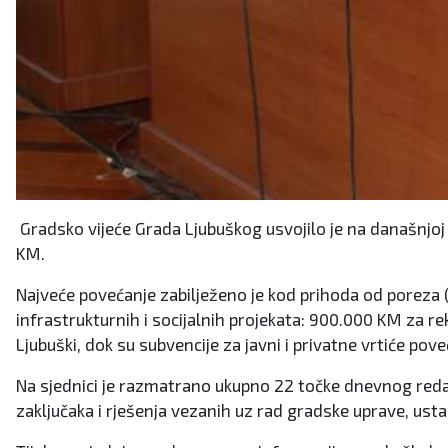
Gradsko vijeće Grada Ljubuškog usvojilo je na današnjoj
KM.
Najveće povećanje zabilježeno je kod prihoda od poreza (
infrastrukturnih i socijalnih projekata: 900.000 KM za 
Ljubuški, dok su subvencije za javni i privatne vrtiće po
Na sjednici je razmatrano ukupno 22 točke dnevnog reda, u
zaključaka i rješenja vezanih uz rad gradske uprave, ust