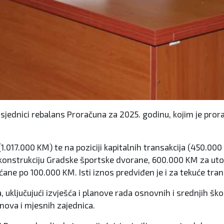
 sjednici rebalans Proračuna za 2025. godinu, kojim je pro
1.017.000 KM) te na poziciji kapitalnih transakcija (450.0
rekonstrukciju Gradske športske dvorane, 600.000 KM za uto
većane po 100.000 KM. Isti iznos predviđen je i za tekuće tr
ključujući izvješća i planove rada osnovnih i srednjih škol
anova i mjesnih zajednica.