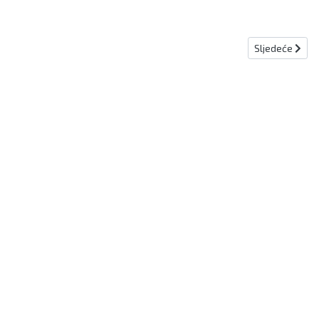
Sljedeći člana
Sljedeće