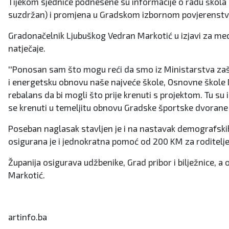
Tijekom sjednice podnesene su informacije o radu škola i 
suzdržan) i promjena u Gradskom izbornom povjerenstvu
Gradonačelnik Ljubuškog Vedran Markotić u izjavi za med
natječaje.
''Ponosan sam što mogu reći da smo iz Ministarstva zašt
i energetsku obnovu naše najveće škole, Osnovne škole M
rebalans da bi mogli što prije krenuti s projektom. Tu s
se krenuti u temeljitu obnovu Gradske športske dvorane ko
Poseban naglasak stavljen je i na nastavak demografskih 
osigurana je i jednokratna pomoć od 200 KM za roditelje
Županija osigurava udžbenike, Grad pribor i bilježnice
Markotić.
artinfo.ba