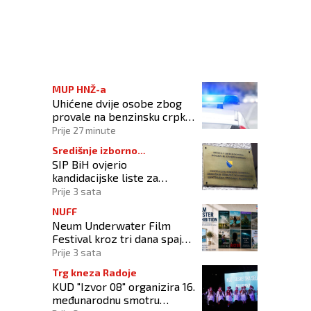
i promocija ustaštva
MUP HNŽ-a
Uhićene dvije osobe zbog
provale na benzinsku crpku
u Konjicu
Prije 27 minute
Središnje izborno
SIP BiH ovjerio
povjerenstvo
kandidacijske liste za
kompenzacijske mandate na
Prije 3 sata
Općim izborima 2026
NUFF
Neum Underwater Film
Festival kroz tri dana spaja
umjetnost filma i more
Prije 3 sata
Trg kneza Radoje
KUD "Izvor 08" organizira 16.
međunarodnu smotru