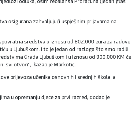
prijedlozi odluka, osim rebalansa Proračuna (jedan glas
stva osigurana zahvaljujući uspješnim prijavama na
bespovratna sredstva u iznosu od 802.000 eura za radove
u u Ljubuškom. I to je jedan od razloga što smo radili
im sredstvima Grada Ljubuškom i u iznosu od 900.000 KM će
i svi otvori'', kazao je Markotić.
ove prijevoza učenika osnovnih i srednjih škola, a
ima u opremanju djece za prvi razred, dodao je