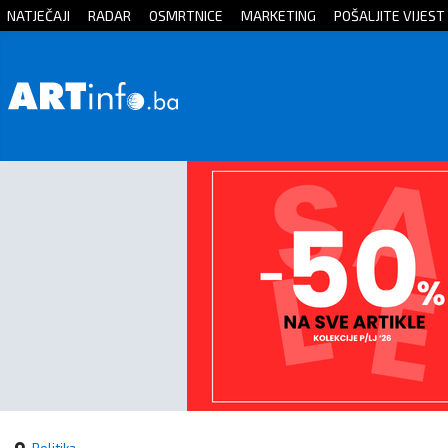
NATJEČAJI
RADAR
OSMRTNICE
MARKETING
POŠALJITE VIJEST
Početna
Vijesti
Sport
Kultura
Crna
kronika
Politika
Zanimljivosti