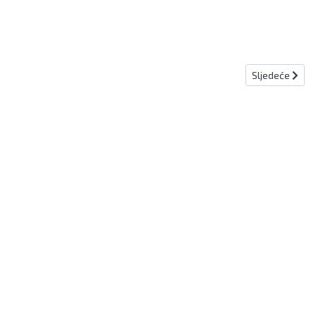
Sljedeći člana
Sljedeće