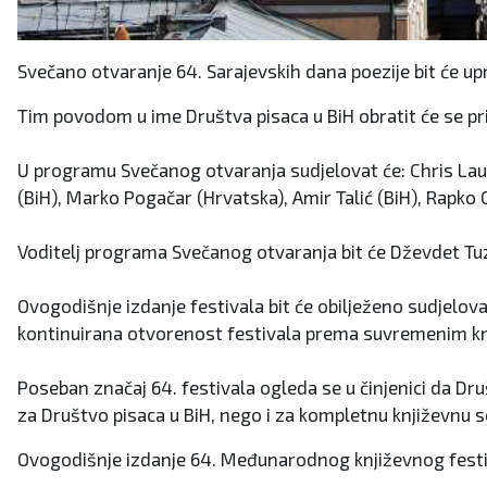
Svečano otvaranje 64. Sarajevskih dana poezije bit će upr
Tim povodom u ime Društva pisaca u BiH obratit će se pr
U programu Svečanog otvaranja sudjelovat će: Chris Laue
(BiH), Marko Pogačar (Hrvatska), Amir Talić (BiH), Rapko 
Voditelj programa Svečanog otvaranja bit će Dževdet Tuz
Ovogodišnje izdanje festivala bit će obilježeno sudjelov
kontinuirana otvorenost festivala prema suvremenim kn
Poseban značaj 64. festivala ogleda se u činjenici da Dr
za Društvo pisaca u BiH, nego i za kompletnu književnu sc
Ovogodišnje izdanje 64. Međunarodnog književnog festival