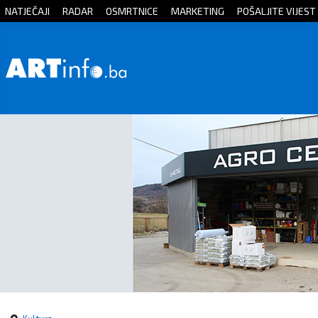
NATJEČAJI
RADAR
OSMRTNICE
MARKETING
POŠALJITE VIJEST
Početna
Vijesti
Sport
Kultura
Crna
kronika
Politika
Zanimljivosti