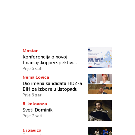
ert Carrerasa
Mostar
Konferencija o novoj
financijskoj perspektivi
Europske unije 2028.–2034.
Prije 6 sati
Nema Čovića
Dio imena kandidata HDZ-a
BiH za izbore u listopadu
Prije 6 sati
8. kolovoza
Sveti Dominik
Prije 7 sati
Grbavica