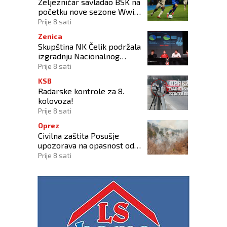
Željezničar savladao BSK na
početku nove sezone Wwin
lige BiH
Prije 8 sati
Zenica
Skupština NK Čelik podržala
izgradnju Nacionalnog
stadiona
Prije 8 sati
KSB
Radarske kontrole za 8.
kolovoza!
Prije 8 sati
Oprez
Civilna zaštita Posušje
upozorava na opasnost od
požara na Blidinju
Prije 8 sati