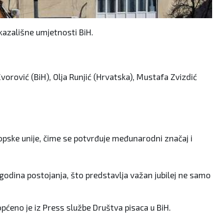
i kazališne umjetnosti BiH.
rović (BiH), Olja Runjić (Hrvatska), Mustafa Zvizdić
ropske unije, čime se potvrđuje međunarodni značaj i
 godina postojanja, što predstavlja važan jubilej ne samo
općeno je iz Press službe Društva pisaca u BiH.