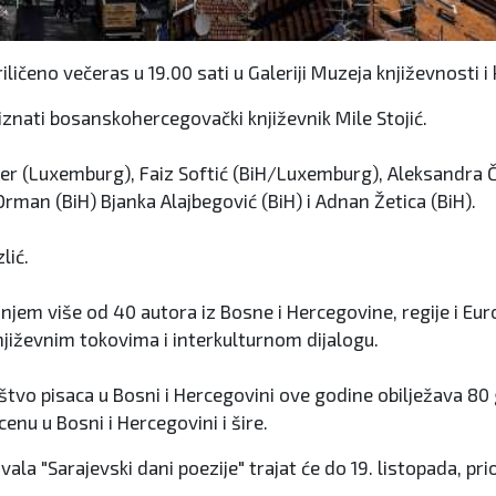
iličeno večeras u 19.00 sati u Galeriji Muzeja književnosti 
iznati bosanskohercegovački književnik Mile Stojić.
r (Luxemburg), Faiz Softić (BiH/Luxemburg), Aleksandra Čvo
Orman (BiH) Bjanka Alajbegović (BiH) i Adnan Žetica (BiH).
lić.
anjem više od 40 autora iz Bosne i Hercegovine, regije i Eu
jiževnim tokovima i interkulturnom dijalogu.
uštvo pisaca u Bosni i Hercegovini ove godine obilježava 80
enu u Bosni i Hercegovini i šire.
a "Sarajevski dani poezije" trajat će do 19. listopada, pri